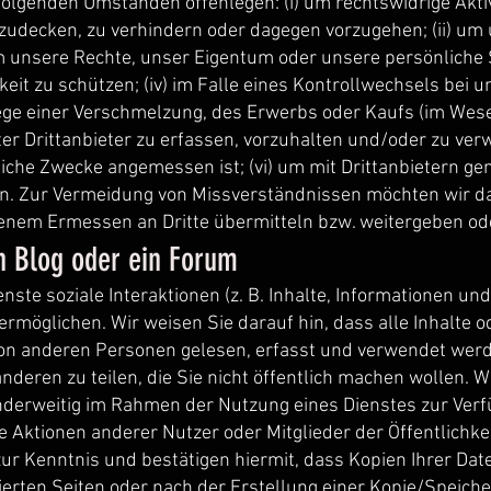
folgenden Umständen offenlegen: (i) um rechtswidrige Akti
zudecken, zu verhindern oder dagegen vorzugehen; (ii) um 
m unsere Rechte, unser Eigentum oder unsere persönliche S
keit zu schützen; (iv) im Falle eines Kontrollwechsels bei 
 einer Verschmelzung, des Erwerbs oder Kaufs (im Wesen
gter Drittanbieter zu erfassen, vorzuhalten und/oder zu verw
ftliche Zwecke angemessen ist; (vi) um mit Drittanbietern
en. Zur Vermeidung von Missverständnissen möchten wir da
nem Ermessen an Dritte übermitteln bzw. weitergeben od
en Blog oder ein Forum
enste soziale Interaktionen (z. B. Inhalte, Informationen u
rmöglichen. Wir weisen Sie darauf hin, dass alle Inhalte od
von anderen Personen gelesen, erfasst und verwendet werd
nderen zu teilen, die Sie nicht öffentlich machen wollen. 
nderweitig im Rahmen der Nutzung eines Dienstes zur Verfüg
e Aktionen anderer Nutzer oder Mitglieder der Öffentlichkei
zur Kenntnis und bestätigen hiermit, dass Kopien Ihrer Da
rten Seiten oder nach der Erstellung einer Kopie/Speicher